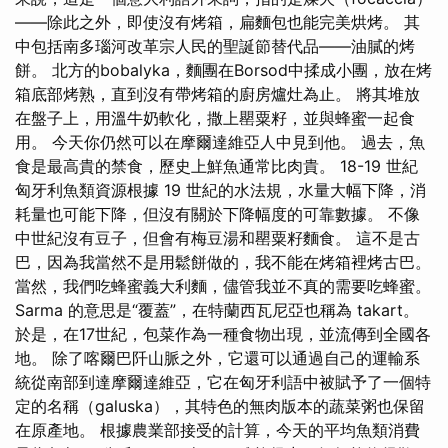
——除此之外，即使沒有烤箱，扁麵包也能完美烘烤。 其
中包括南多瑙河改革宗人民的聖誕節替代品——油膩的烤
餅。 北方的bobalyka，麵團在Borsod中揉成小團，放在烤
箱底部烤熟，直到沒有帶烤箱的廚房爐灶為止。 將其堆放
在盤子上，用溫牛奶軟化，撒上罌粟籽，並與蜂蜜一起食
用。 今天你仍然可以在摩爾達維亞人中見到他。 過去，魚
食是最高貴的禁食，歷史上鮮魚通常比肉貴。 18-19 世紀
匈牙利魚類資源根據 19 世紀的水法規，水量大幅下降，消
耗量也可能下降，但沒有關於下降幅度的可靠數據。 不像
中世紀沒有豆子，但會有梅豆湯和罌粟籽麵食。 這不是古
巴，因為我當然不是用鬆餅做的，我不能在烤箱裡烤古巴。
當然，我們吃蜂蜜義大利麵，儘管我並不真的需要吃蜂蜜。
Sarma 的意思是“覆蓋”，在特蘭西瓦尼亞也稱為 takart。
於是，在17世紀，包菜作為一種食物出現，並流傳到全國各
地。 除了喀爾巴阡山脈之外，它還可以通過自己的運輸系
統從南部到達摩爾達維亞，它在匈牙利語中被賦予了一個特
定的名稱（galuska），其特色的無肉版本的蔬菜粥也保留
在原產地。 根據農業部接受的計算，今天的平均魚類消費