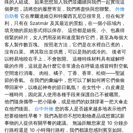
殊的人組成。 如果您想加入我們並繼續與我們一起實現這
個夢想，請將您的履歷寄至，我們將盡快與您聯繫。
外燴
自助餐
它在摩爾達維亞和特蘭西瓦尼亞很常見，但在匈牙
利，只有在 Szatmár 及其最近的景點，在一個小區域內，
填充物的原始形式得以倖存。 這些都是細長、小、包裹得
很緊的碎片，女人們用巫術和速度製作它們，甚至為每個大
客人製作數百塊。 按照老方法，它們是在水裡自己煮的，
沒有白菜。 將其取出並供應，可以是熱的或冷的。 後者可
以輕易地咬在手上，不會散開。 這種特殊材料具有緩解呼
吸的作用，這就是為什麼它非常適合在呼吸道感冒時對空氣
空間進行消毒。 肉桂、橘子、丁香、香草、松樹——聖誕
節的香氣。 在我們的彙編中，您可以了解如何將它們偷偷
帶回家中，以喚起神奇的節日氣氛！ 在女性中，白皮膚是
一種時尚，因此富人使用各種手段來保護自己不被曬黑。
他們隨身攜帶一把小陽傘，或是他們的奴隸撐著一把大傘走
在他們後面。
台中外燴
您的客人是否越來越多地表示他們
想要植物性早餐？ 我們為那些不想吃動物產品或想嘗試新
事物的人提供有關早餐的建議。 無論距離您家是 10 分鐘步
行路程還是 10 小時飛行路程，我們都讓您感到賓至如歸。