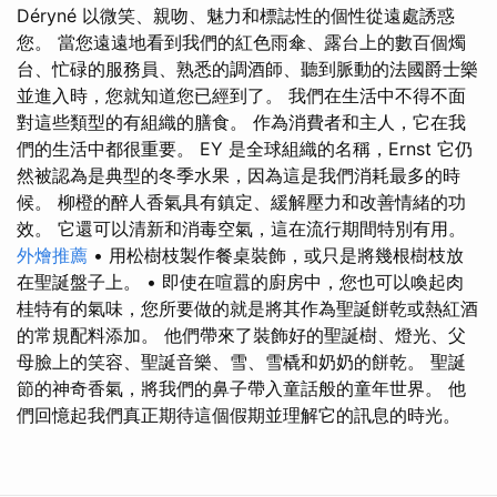
Déryné 以微笑、親吻、魅力和標誌性的個性從遠處誘惑
您。 當您遠遠地看到我們的紅色雨傘、露台上的數百個燭
台、忙碌的服務員、熟悉的調酒師、聽到脈動的法國爵士樂
並進入時，您就知道您已經到了。 我們在生活中不得不面
對這些類型的有組織的膳食。 作為消費者和主人，它在我
們的生活中都很重要。 EY 是全球組織的名稱，Ernst 它仍
然被認為是典型的冬季水果，因為這是我們消耗最多的時
候。 柳橙的醉人香氣具有鎮定、緩解壓力和改善情緒的功
效。 它還可以清新和消毒空氣，這在流行期間特別有用。
外燴推薦
• 用松樹枝製作餐桌裝飾，或只是將幾根樹枝放
在聖誕盤子上。 • 即使在喧囂的廚房中，您也可以喚起肉
桂特有的氣味，您所要做的就是將其作為聖誕餅乾或熱紅酒
的常規配料添加。 他們帶來了裝飾好的聖誕樹、燈光、父
母臉上的笑容、聖誕音樂、雪、雪橇和奶奶的餅乾。 聖誕
節的神奇香氣，將我們的鼻子帶入童話般的童年世界。 他
們回憶起我們真正期待這個假期並理解它的訊息的時光。