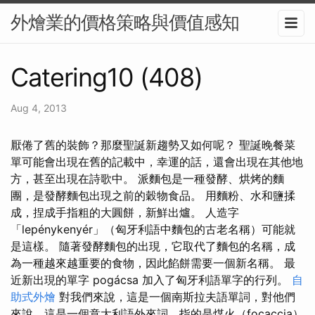
外燴業的價格策略與價值感知
Catering10 (408)
Aug 4, 2013
厭倦了舊的裝飾？那麼聖誕新趨勢又如何呢？ 聖誕晚餐菜
單可能會出現在舊的記載中，幸運的話，還會出現在其他地
方，甚至出現在詩歌中。 派麵包是一種發酵、烘烤的麵
團，是發酵麵包出現之前的穀物食品。 用麵粉、水和鹽揉
成，捏成手指粗的大圓餅，新鮮出爐。 人造字
「lepénykenyér」（匈牙利語中麵包的古老名稱）可能就
是這樣。 隨著發酵麵包的出現，它取代了麵包的名稱，成
為一種越來越重要的食物，因此餡餅需要一個新名稱。 最
近新出現的單字 pogácsa 加入了匈牙利語單字的行列。
自
助式外燴
對我們來說，這是一個南斯拉夫語單詞，對他們
來說，這是一個意大利語外來詞，指的是煤火（focaccia）