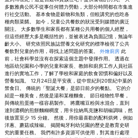
多數雅典公民不從事任何體力勞動，大部分時間都在市集進
行社交活動。 基本食物是穀物和魚類，但較講究的也吃各
種肉類菜餚。 如今，兒童公共餐飲的狀況受到媒體的廣泛
關注。 大多數學生和家長都有某種公共用餐的個人經歷，
但這些經歷大多是概括性的，並被表述為負面記憶，無論年
齡大小。 研究依照民族誌營養文化研究的標準檢視了公共
餐飲對兒童的作用，尋找上述問題的答案。
外燴廚房
此
前，社會科學並沒有在探索這個主題中發揮作用。 透過在
地區幼兒園和小學的兒童和家長、教師和廚房工作人員社區
進行的實地工作，了解了學校和家庭的飲食習慣和偏好以及
營養知識。 12月24日是平安夜，從中世紀到20世紀中葉的
禁食日。 傳統的「聖誕大餐」是節日前夕的餐點。 它的介
紹是一種美食，然後是湯和某種麵食。 節日植物性早餐，
與傳統煎蛋捲一樣容易製作。 將鷹嘴豆粉與水混合，直到
達到濃稠的煎餅麵糊稠度，用卡拉納馬克鹽和胡椒調味，然
後放置至少 15 分鐘。 然後，用你最喜歡的配料烘烤，例如
洋蔥、蘑菇或辣椒。 揭開匈牙利幼兒園的歷史是教育史研
究的重要任務。 我們有許多資源可供使用，對其進行處理