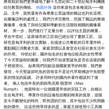
將有助於我們更準確地了解十九世紀和二十世紀匈牙利機構
幼兒教育的傳統。
桃園外燴
這些來源包含各種資訊——物
品、文件，當然還有作為專業公眾論壇的雜誌也列在這裡。
在圖像語料的處理上，我們力求完整性，挖掘了雜誌的整個
圖像庫，收集了與幼兒園和學齡前生活階段相關的圖像素
材。 第一步，我們進行了定量分析，以評估主題的權重...
早在中世紀，這座城市的工匠就已經出現了薑餅工匠。 該
研究是匈牙利的首次實驗，在描述公共餐飲的日常運作時，
重點關註消費者方面、家庭習慣以及食堂在社區社會生活中
的作用。 19世紀初，國外知名的社會地位較高的女性帶來
了今天聖誕樹的圖案，但我們不知道聖誕魚是否在這樣的圈
子裡很突出。 如果我們回顧這個國家更早的時期，我們會
發現，今天聖誕節吃魚的習俗並不是近代早期傳說中魚類豐
富的情況的延續。 許多同時代的國內外著作都談到了後
者。 兩人包括年長的廚師馬克斯·朗普特（Max
Rumplt），他當時在一位德國選帝侯的宮廷工作，自稱出
生在匈牙利。 專業作坊的設備包括雕刻精美的負形，追隨
至今不斷變化的時尚，即所謂的打樹，其中包括不少民間藝
術的傑作。 比這些簡單得多的是，家庭主婦使用小工具雕