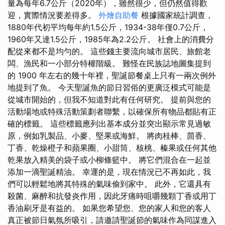
量為每年6.7公斤（2020年），雖然很少，但仍然值得歡
迎，實際情況要差得多。
外燴自助餐
根據國家統計調查，
1880年代初平均每年約1.5公斤，1934-38年僅0.7公斤，
1960年又達1.5公斤，1985年為2.2公斤。 社會上的消費分
配從來都不是均勻的。 這些錢主要流向城市居民、旅館老
闆、漁民和一小部分特權階級。 難怪在民族誌地圖集提到
的 1900 年左右的幾十年裡，聖誕節餐桌上只有一兩次例外
地提到了魚。 今天聖誕魚的節日習俗的更廣泛模式可能是
從城市開始的，但我不知道對此有任何研究。 提前與您的
活動場地或特殊活動策劃者聯繫，以確保所有物品都貼有正
確的標籤。 這些標籤應列出基本成分並突出顯示常見過敏
原，例如乳製品、小麥、堅果或海鮮。 將肉桂棒、茴香、
丁香、乾燥橙子和蘋果圈、小甜筒、核桃、榛果或任何其他
乾果放入精美的袋子或小柳條籃中。 將它們混合在一起並
添加一滴聖誕精油。 幸運的是，現在情況已不再如此，我
們可以輕鬆地將其特殊的氣味偷到家中。 此外，它還具有
殺菌、麻醉和抗發炎作用，因此牙痛時咀嚼幾顆丁香或用丁
香油刷牙是有益的。 如果您希望您、您的家人和您的客人
真正被節日氣氛所吸引，請邀請聖誕節的氣味作為同謀進入