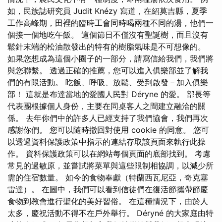
如，民族誌研究員 Judit Knézy 寫道，在紹莫吉縣，夏季
工作高峰期，田裡的臨時工會同時喝兩種不同的湯，他們一
個接一個地吃午飯。 這個節日不僅沒有聖誕樹，而且沒有
鬆針末端的松油散發出的特有的樹脂氣味是不可想像的。
如果您想成為這個小圈子的一部分，請寫信給我們，我們將
與您聯繫。 透過正確的推薦，您可以進入俱樂部並了解我
們的有限活動。 吃飯、呼吸、放鬆、受到啟發－加入俱樂
部！ 這就是布達當地的愛國人民對 Déryne 的愛。 部長等
代表團根據個人身份，主要在同桌客人之間建立融洽的關
係。 去年你們中的許多人已經支持了我們協會，我們再次
感謝你們。 您可以隨時撤回對使用 cookie 的同意。 您可
以透過資料保護政策中指示的連結存取該頁面來執行此操
作。 資料保護政策可以在網站每個頁面的底部找到。 考慮
常見的過敏原，並嘗試將菜單與這些限制相協調，以減少所
需的住宿數量。 如今的食物奉獻（特蘭西瓦尼亞，奇克塞
雷達）。 在圖中，我們可以看到信徒們在復活節攜帶節慶
食物到教會進行聖化的美好習俗。 在這種情況下，由於人
太多，慶祝活動不得不在戶外舉行。 Déryné 的大家庭由特