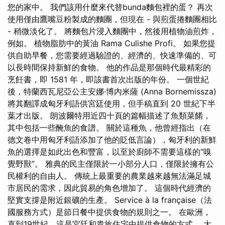
您的家中。 我們該用什麼來代替bunda麵包裡的蛋？ 再次
使用僅由鷹嘴豆粉製成的麵團，但現在 - 與煎蛋捲麵團相比
- 稍微淡化了。 將麵包片浸入麵團中，然後用植物油煎炸，
例如。 植物脂肪中的黃油 Rama Culishe Profi。 如果您提
供自助早餐，您需要經過驗證的、經濟的、快速準備的、可
以長時間保持新鮮的食物。 他的作品是那個時代最精彩的
烹飪書，即 1581 年，即該書首次出版的年份。 一個世紀
後，特蘭西瓦尼亞公主安娜·博內米薩 (Anna Bornemissza)
將其翻譯成匈牙利語供宮廷使用，但手稿直到 20 世紀下半
葉才出版。 朗波爾特用近四十頁的篇幅描述了魚類菜餚，
其中包括一些醃魚的食譜。 關於這種魚，他曾經指出（在
德文卷中用匈牙利語添加了他的貶低言論），匈牙利的新鮮
魚的選擇是如此出色和豐富，以至於廚師不需要這樣的“嗅
覺野獸”。 雅典的民主僅限於一小部分人口，僅限於擁有公
民權利的自由人。 傳統上最重要的農業越來越無法滿足城
市居民的需求，因此貿易的角色增加了。 這個時代經濟的
堅實支撐是附近銀礦的生產。 Service à la française（法
國服務方式）是節日餐中提供食物的規則之一。 在歐洲，
直到19世紀，這是宮廷和貴族住宅中提供食物的方式。 大