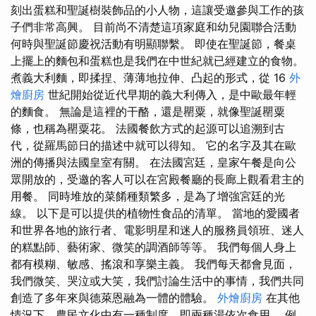
刻出蛋糕和聖誕樹裝飾品的小人物，這讓受邀參與工作的孩
子們非常高興。 目前尚不清楚這項家庭和幼兒園聯合活動
何時與聖誕節慶祝活動有明顯聯繫。 即使在聖誕節，餐桌
上擺上的麵包和蛋糕也是我們在中世紀就已經建立的食物。
煮義大利麵，即揉捏、薄薄地拉伸、凸起的形式，從 16
外
燴廚房
世紀開始從近代早期的義大利傳入，是中歐最年輕
的麵食。 無論是這裡的干酪，還是罌粟，就像聖誕罌粟
條，也稱為罌粟花。 法國餐飲方式的起源可以追溯到古
代，從羅馬節日的描述中就可以得知。 它的名字及其在歐
洲的傳播與法國皇室有關。 在法國宮廷，皇家午餐是向公
眾開放的，受邀的客人可以在宮殿餐廳的長廊上觀看君主的
用餐。 同時堆放的菜餚種類繁多，是為了增強宮廷的光
線。 以下是可以提供的植物性食品的清單。 當地的愛國者
和世界各地的旅行者、電影明星和迷人的服務員領班、迷人
的糕點師、藝術家、微笑的調酒師等等。 我們每個人身上
都有模糊、敏感、搖滾和享樂主義。 我們每天都會見面，
我們微笑、哭泣或大笑，我們討論生活中的事情，我們共同
創造了多年來與德萊恩融為一體的體驗。
外燴廚房
在其他
情況下，農民文化中有一種制度，即兩種湯依次食用。 例