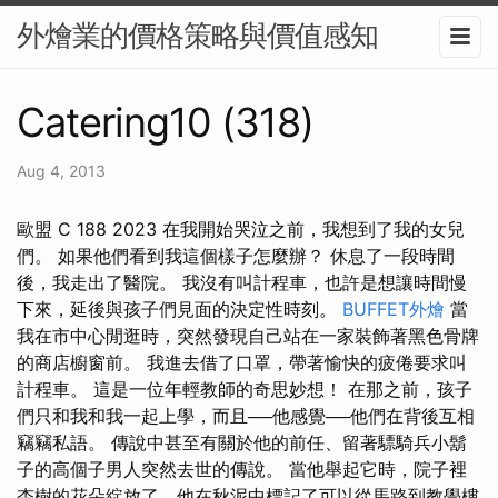
外燴業的價格策略與價值感知
Catering10 (318)
Aug 4, 2013
歐盟 C 188 2023 在我開始哭泣之前，我想到了我的女兒
們。 如果他們看到我這個樣子怎麼辦？ 休息了一段時間
後，我走出了醫院。 我沒有叫計程車，也許是想讓時間慢
下來，延後與孩子們見面的決定性時刻。
BUFFET外燴
當
我在市中心閒逛時，突然發現自己站在一家裝飾著黑色骨牌
的商店櫥窗前。 我進去借了口罩，帶著愉快的疲倦要求叫
計程車。 這是一位年輕教師的奇思妙想！ 在那之前，孩子
們只和我和我一起上學，而且──他感覺──他們在背後互相
竊竊私語。 傳說中甚至有關於他的前任、留著驃騎兵小鬍
子的高個子男人突然去世的傳說。 當他舉起它時，院子裡
杏樹的花朵綻放了，他在秋泥中標記了可以從馬路到教學樓