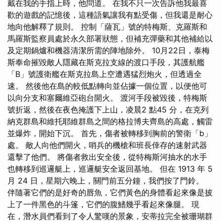
戴在我的手指上時，他問道。 在我不只一次告訴他我最喜
歡的遊戲的記憶後，這種語氣讓我有點受傷，但我還是耐心
地向他解釋了規則。 控制「薩瓦」號的特梅斯、克羅斯和
馬羅斯監察員處於永久部署狀態，但補充彈藥和其他補給以
及定期鍋爐和機器清潔所需的陣地除外。 10月22日，泰梅
斯奉命摧毀敵人隱藏在斯克拉支線的渡口手段，其護航艦
「B」號護衛艦在斯克拉島上空遭遇猛烈炮火，但透過全
速。 然後他在島的較低點轉向並佔據一個位置，以便他可
以向分支和塞爾維亞砲台開火。 渡河手段被毀後，特梅斯
號折返，然後在夜色掩護下上山，凌晨2 點45 分，在克列
納克群島和維托耶維群島之間的格拉博夫齊島的高處，觸雷
並爆炸，開始下沉。 首先，傷者被轉移到胸前的警衛「b」
處。 敵人向他們開火，哨兵的機槍和班長倖存的速射武器
還擊了他們。 將傷者救出安全後，從特梅斯河抽水的水手
也轉移到巡邏艇上，巡邏艇安全返回基地。 但在 1913 年 5
月 24 日，星期六晚上，關門前五分鐘，我們按了門鈴。
伴隨著它們的是好奇的唇魚，它們黃色的身體看起來像是披
上了一件黑色的斗篷，它們的腹鰭幾乎看起來像腿。 現
在，潛水員們看到了令人驚嘆的景象，安蒂拉完全被珊瑚群