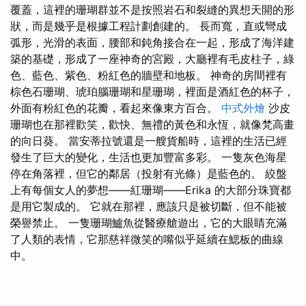
覆蓋，這裡的珊瑚群並不是按照岩石和裂縫的異想天開的形
狀，而是幾乎是根據工程計劃創建的。 長而寬，直或彎成
弧形，光滑的表面，腰部和鈍角接合在一起，形成了海洋建
築的基礎，形成了一座神奇的宮殿，大廳裡有毛皮柱子，綠
色、藍色、紫色、粉紅色的牆壁和地板。 神奇的房間裡有
棕色石珊瑚、琥珀腦珊瑚和星珊瑚，裡面是酒紅色的杯子，
外面有粉紅色的花瓣，看起來像東方百合。
中式外燴
沙皮
珊瑚也在那裡歡笑，歡快、無禮的黃色和永恆，就像梵高畫
的向日葵。 當安蒂拉號還是一艘貨船時，這裡的生活已經
發生了巨大的變化，生活也更加豐富多彩。 一隻灰色海星
停在角落裡，但它的鄰居（投射有光條）是藍色的。 絞盤
上有每個女人的夢想——紅珊瑚——Erika 的大部分珠寶都
是用它製成的。 它就在那裡，應該只是被切斷，但不能被
榮譽禁止。 一隻珊瑚鱸魚從醫療艙遊出，它的大眼睛充滿
了人類的表情，它那慈祥微笑的嘴似乎延續在鰓板的曲線
中。