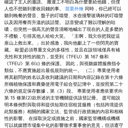
確認了主人的邀請。 搬運工不明白為什麼要給他錢，但僕
人也不想聽到要收回錢的事。
苗栗外燴
同時，你已經可以
聽到晚餐的聲音、盤子的叮噹聲、水壺撞擊玻璃杯的叮噹聲
以及因用餐而升溫的談話聲。 話音變成了難以理解的咕
噥，但突然一個高亢的聲音清晰地喊出了現在的人是多麼的
不禮貌，引得其他人哈哈大笑。 「主啊，我欠你把我從這
座山上救出來。」出於感激，我向他獻上了一些閃亮的寶
藏。 歐盟必須尊重文化的多樣性，並且在該領域僅具有補
充性和支持性的能力，並受到《TFEU》第 167 條和
《TFEU》第 6(c) 條的保護。 因此，與視聽媒體服務指令
類似，不應實施超出最低規則的統一。 （二）專業使用者
將其顧問的姓名以及收到建議的日期和內容記錄在第十六條
所稱植物保護和農藥使用電子綜合登記簿中，並按照第二十
六條的規定保存數據，第（3）段。 專業使用者應依要求向
第 15 條第(2)款所述的主管機關提供該登記冊。 盡可能說
明本條例對與取得和提供短期住宿租賃服務（包括跨境提供
此類服務）相關的國家立法、監管或行政措施的內容和相稱
性的影響。 在採取決定或措施之前，國家監管機構或機構
可以就媒體市場集中化的影響徵求董事會的意見，但須遵守