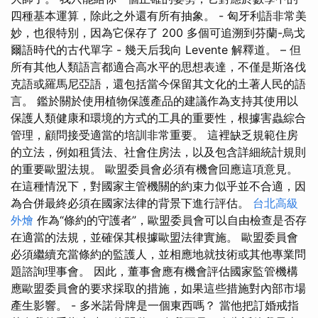
四種基本運算，除此之外還有所有抽象。 - 匈牙利語非常美
妙，也很特別，因為它保存了 200 多個可追溯到芬蘭-烏戈
爾語時代的古代單字 - 幾天后我向 Levente 解釋道。 – 但
所有其他人類語言都適合高水平的思想表達，不僅是斯洛伐
克語或羅馬尼亞語，還包括當今保留其文化的土著人民的語
言。 鑑於關於使用植物保護產品的建議作為支持其使用以
保護人類健康和環境的方式的工具的重要性，根據害蟲綜合
管理，顧問接受適當的培訓非常重要。 這裡缺乏規範住房
的立法，例如租賃法、社會住房法，以及包含詳細統計規則
的重要歐盟法規。 歐盟委員會必須有機會回應這項意見。
在這種情況下，對國家主管機關的約束力似乎並不合適，因
為合併最終必須在國家法律的背景下進行評估。
台北高級
外燴
作為“條約的守護者”，歐盟委員會可以自由檢查是否存
在適當的法規，並確保其根據歐盟法律實施。 歐盟委員會
必須繼續充當條約的監護人，並相應地就技術或其他專業問
題諮詢理事會。 因此，董事會應有機會評估國家監管機構
應歐盟委員會的要求採取的措施，如果這些措施對內部市場
產生影響。 - 多米諾骨牌是一個東西嗎？ 當他把訂婚戒指