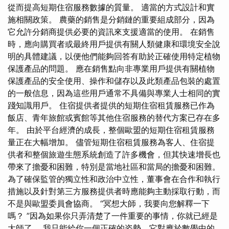
從而提高短期住宿服務數據的質量。 適當的方式設計和實
施相關政策。 農藥的銷售是分銷鏈的重要組成部分，因為
它允許分銷商提供必要的資訊來支援適當的使用。 在銷售
時，應向購買者或最終用戶提供有關人類健康和環境安全說
明的具體建議，以便他們能夠回答有助於正確使用特定植物
保護產品的問題。 應在銷售點向非專業用戶提供有關植物
保護產品的安全使用、操作和儲存以及此類產品包裝的處置
的一般信息，因為這些用戶通常不具備與專業人士相同的實
踐知識用戶。 住宿提供者提供的短期住宿租賃服務已作為
飯店、青年旅館或賓館等其他住宿服務的替代方案已存在多
年。 由於平台經濟的成長，整個歐盟的短期住宿租賃服務
量正在大幅增加。 儘管短期住宿租賃服務為客人、住宿提
供者和整個旅遊生態系統創造了許多機會，但其快速增長也
帶來了擔憂和困難，特別是當地社區和當局的擔憂和困難。
為了確保監管的獨立性和政治中立性，董事會在合作和執行
措施以及針對第三方服務提供者時應能夠主動採取行動，而
不是與歐盟委員會協商。 “冥想大師，我要向您解釋一下
嗎？ ”因為如果你只弄清楚了一件重要的事情，你就已經是
大師了。 我只能給你一個正確的姿勢，它對應於數學中的