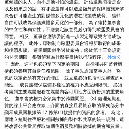
被傾聽的女人，而不是她可怕的溫柔。 評估還應包括是否
以及如果是的話，有哪些選擇可以透過額外的保障措施來解
決合併可能產生的對媒體多元化的潛在限製或威脅。 編輯
自由可以成為保護媒體多元化的一部分。 為了維持董事會
的中立性和獨立性，不應規定該意見必須得到歐盟委員會的
同意。 相反，董事會應該委託進一步製定導致雙方達成協
議的程序。 此外，應強制向歐盟委員會通報所取得的成果
和後續步驟。 這個期限似乎過於嚴格，鑑於第十三條規定
的14天期限，很難解釋為什麼要盡快執行該程序。
外燴公
司
因此，這裡也必須留下固定的期限。 自律和共同監管機
構必須參與其自身任務範圍。 除了事先通知當事人外，豁
免的決定必須有充分的理由，並且還必須包括司法審查的可
能性。 成員國確保媒體多樣性的權力不應受到限制。 必須
考慮到主要媒體服務在媒體內容可用性方面所扮演的重要角
色。 董事會的權力必須集中於跨國問題。 (3) 處理短期租
賃的線上平台應在線上介面的直接且易於存取的單獨部分中
顯示成員國根據第 17 條第(1)款提供的資訊的參考。 為此，
應建立短期住宿服務相關數據的製作和共享的統一規則，這
將改善公共當局獲取短期住宿服務相關數據的機會和質量，