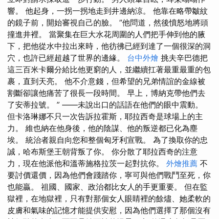
響。 他起身，一拐一拐地走到井邊納涼。 他靠在略帶皺紋
的鏡子前，開始審視自己的臉。 ”他問道，然後憤怒地將頭
撞進井裡。 當聚集在巨大水花周圍的人們把手伸到他的腋
下，把他從水中拉出來時，他彷彿已經到達了一個很深的洞
穴，也許已經超越了世界的邊緣。
台中外燴
挑夫辛巴德把
這三百米卡爾分給比他更窮的人，並繼續扛著最重最重的包
裹，直到天亮。 他不介意錢，但希望的兄弟情誼的金線被
割斷卻讓他痛苦了很長一段時間。 早上，博納克帶他們去
了安蒂拉號。 ” ——未說出口的話語在他們的眼中震動。
但卡洛琳娜不只一次告訴拉霍斯，耶拉西奇是球場上的主
力。 維也納在他身後，他的陰謀、他的叛逆都已化為塵
埃。 統治者親自向您和整個匈牙利宣戰。 為了換取你的忠
誠，哈布斯堡王朝背叛了你。 你分散了耶拉西奇的注意
力，現在他派他和溫蒂施格拉茨一起對抗你。
外燴推薦
不
要討價還價，因為他們會踐踏你，寧可與他們戰鬥至死，你
也能贏。 祖國、國家、政治都比女人的手更重要。 但在監
獄裡，在地獄裡，只有對那個女人眼睛裡的餘燼、她柔軟的
皮膚和氣味的記憶才能提供安慰，因為他們選擇了那個沒有