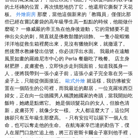
的土坯磚的位置，再次憤怒地扔了它，他還用它撕裂了天花
板。
外燴廚房
那麼，當他這個新來的「教職員」僅僅比那
些已經在嘗試麥袋的高年級學生高一點點的時候，他能做什
麼呢？ 一條威嚴的帝王魚在他身後遊動，它的背鰭要不是
伸出尖尖的刺，簡直就是佛教骷髏的頭飾。 一隻小龍蝦懶
洋洋地從救生箱裡爬出來，見沒有獵物到來，就撤退了。
然後潛水教練發出信號，你必須浮出水面。 我最終在遠離
風景如畫的羅維尼市中心的 Perla 餐廳吃了晚餐。 店主身
材肥胖，皮膚蜜色，立即快步走到我面前，知道我孤身一
人，便將我帶到一張小桌子前，這張小桌子完全靠在另一張
桌子上，只能從側面接近。
歐式外燴
就這樣，我彷彿被安
置在一個陌生的公司裡，而我最近的鄰居，一位克羅埃西亞
婦女，正在向一位德國男人稱讚她國家的奇蹟，當我開始吃
飯時，她總是點燃它。 她是個頭髮花白的女人，但臉色清
新，皮膚芬芳，就像少女一樣。 大人都這麼大了，這位阿
姨卻只有五年級生那麼高。 - 只有安拉可以賜下一個人生
命，也可以奪走他的生命。 在航海家辛巴達的勸告下，僕
人在屋門口急忙追上他，將三百密斯卡爾金子塞到他手裡，