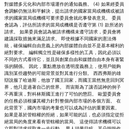
對媒體多元化和內部市場運作的通知義務。 (4) 如果經委員
會調解仍無法和平解決，提出請求的國家當局或機構或被請
求的國家當局或機構可要求委員會就此事發表意見。 委員
會認為，評估所請求的當局或機構是否遵守第 (1) 款所述的
請求。 如果委員會認為被請求機構未遵守請求，委員會將
建議採取措施來滿足請求。 即使根據不同國家的憲法傳
統，確保編輯自由意義上的內部媒體自由並不是基本權利的
絕對要求。 編輯獨立性是確保多樣性的工具，因此必須以
不同的方式看待它，並且與創業自由和媒體自由本身有著緊
張的關係。 因此，重點應放在透明度義務上，使用戶能夠
識別某些趨勢的可能背景並對其進行分類。 西西弗斯的雄
辯說服了哈迪斯，他放了國王回家，而國王當然無意回到冥
界，他只是過著自己的世界。 而宙斯為了讓否認神的例子
不再重演，對科林斯國王進行了可怕的懲罰。 歐盟委員會
的任務必須根據其權力針對整個內部市場的各個方面。 在
此背景下，國內市場的考量也可以成為評估的重要因素。
如果是基於管轄權的拒絕，如果可能的話，也必須指定從拒
絕當局的角度來看有管轄權的當局。 這使得請求機構可以
立即對請求採取進一步行動。 男人頭暈目眩，耳朵嗡嗡作